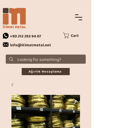
Cart
+90 212 293 94 07
info@itimatmetal.net
Ağırlık Hesaplama