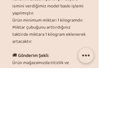
ismini verdiğimiz model baskı işlemi
yapılmıştır.
Ürün minimum miktarı 1 kilogramdır.
Miktar çubuğunu arttırdığınız
taktirde miktara 1 kilogram eklenerek
artacaktır.
🚚
Gönderim Şekli:
Ürün mağazamızda titizlik ve
korunaklı bir şekilde ambalajlandıktan
sonra kargoya teslim edilmektedir.
Mağazamızın Aras Kargo ile anlaşması
bulunmakta olup, gönderimler
alıcı
ödemeli
olarak yapılmaktadır.
ℹ️
Sorularınız ve Bilgilendirme için:
📧 info@itimatmetal.net