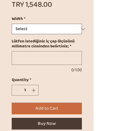
Price
TRY 1,548.00
Width
*
Lütfen istediğiniz iç çap ölçüsünü
milimetre cinsinden belirtiniz;
*
0/100
Quantity
*
Add to Cart
Buy Now