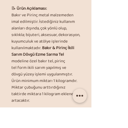
📝
Ürün Açıklaması:
Bakır ve Pirinç metal malzemeden
imal edilmiştir. İstediğiniz kullanım
alanları dışında, çok yönlü olup,
sıklıkla; bijuteri, aksesuar, dekorasyon,
kuyumculuk ve atölye işlerinde
kullanılmaktadır.
Bakır & Pirinç İkili
Sarım Dövgü Ezme Sarma Tel
modeline özel bakır tel, pirinç
tel form ikili sarım yapılmış ve
dövgü yüzey işlemi uygulanmıştır.
Ürün minimum miktarı 1 kilogramdır.
Miktar çubuğunu arttırdığınız
taktirde miktara 1 kilogram eklenerek
artacaktır.
🚚
Gönderim Şekli:
Ürün mağazamızda titizlik ve
korunaklı bir şekilde ambalajlandıktan