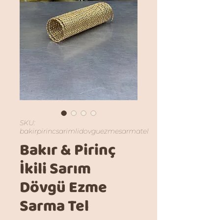
SKU:
bakirpirincsarimlidovguezmesarmatel
Bakır & Pirinç
İkili Sarım
Dövgü Ezme
Sarma Tel