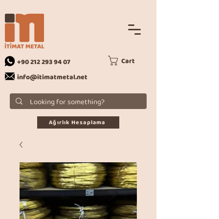
Cart
+90 212 293 94 07
info@itimatmetal.net
Ağırlık Hesaplama